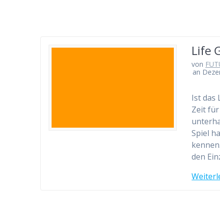
Life 
von
FUT
an Deze
Ist das
Zeit fü
unterha
Spiel h
kennen.
den Ei
Weiterl