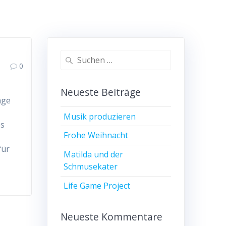
Suchen
0
nach:
Neueste Beiträge
nge
Musik produzieren
es
Frohe Weihnacht
für
Matilda und der
Schmusekater
Life Game Project
Neueste Kommentare