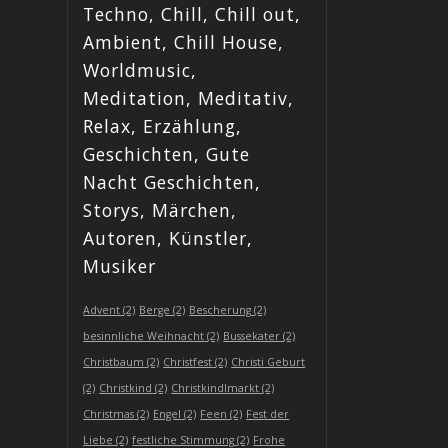
Techno, Chill, Chill out,
Ambient, Chill House,
Worldmusic,
Meditation, Meditativ,
Relax, Erzählung,
Geschichten, Gute
Nacht Geschichten,
Storys, Märchen,
Autoren, Künstler,
Musiker
Advent
(2)
Berge
(2)
Bescherung
(2)
besinnliche Weihnacht
(2)
Bussekater
(2)
Christbaum
(2)
Christfest
(2)
Christi Geburt
(2)
Christkind
(2)
Christkindlmarkt
(2)
Christmas
(2)
Engel
(2)
Feen
(2)
Fest der
Liebe
(2)
festliche Stimmung
(2)
Frohe