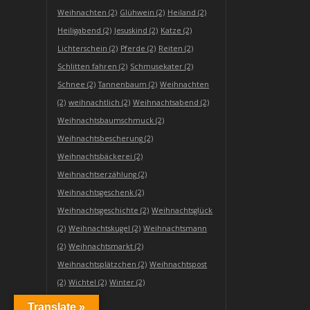
Weihnachten
(2)
Glühwein
(2)
Heiland
(2)
Heiligabend
(2)
Jesuskind
(2)
Katze
(2)
Lichterschein
(2)
Pferde
(2)
Reiten
(2)
Schlitten fahren
(2)
Schmusekater
(2)
Schnee
(2)
Tannenbaum
(2)
Weihnachten
(2)
weihnachtlich
(2)
Weihnachtsabend
(2)
Weihnachtsbaumschmuck
(2)
Weihnachtsbescherung
(2)
Weihnachtsbäckerei
(2)
Weihnachtserzählung
(2)
Weihnachtsgeschenk
(2)
Weihnachtsgeschichte
(2)
Weihnachtsglück
(2)
Weihnachtskugel
(2)
Weihnachtsmann
(2)
Weihnachtsmarkt
(2)
Weihnachtsplätzchen
(2)
Weihnachtspost
(2)
Wichtel
(2)
Winter
(2)
Translate »