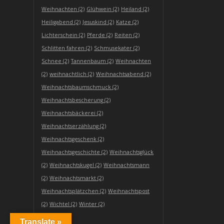
Weihnachten
(2)
Glühwein
(2)
Heiland
(2)
Heiligabend
(2)
Jesuskind
(2)
Katze
(2)
Lichterschein
(2)
Pferde
(2)
Reiten
(2)
Schlitten fahren
(2)
Schmusekater
(2)
Schnee
(2)
Tannenbaum
(2)
Weihnachten
(2)
weihnachtlich
(2)
Weihnachtsabend
(2)
Weihnachtsbaumschmuck
(2)
Weihnachtsbescherung
(2)
Weihnachtsbäckerei
(2)
Weihnachtserzählung
(2)
Weihnachtsgeschenk
(2)
Weihnachtsgeschichte
(2)
Weihnachtsglück
(2)
Weihnachtskugel
(2)
Weihnachtsmann
(2)
Weihnachtsmarkt
(2)
Weihnachtsplätzchen
(2)
Weihnachtspost
(2)
Wichtel
(2)
Winter
(2)
Translate »