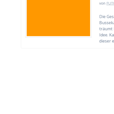
von
FUT
Die Ges
Busseka
träumt 
Idee. K
dieser 