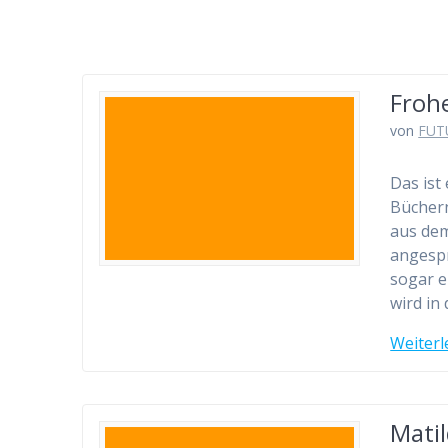
Froh
von
FUT
Das ist
Büchern
aus dem
angesp
sogar e
wird in
Weiterl
Mati