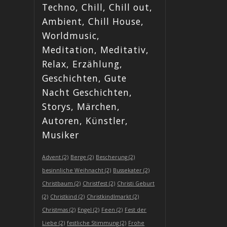
Techno, Chill, Chill out,
Ambient, Chill House,
Worldmusic,
Meditation, Meditativ,
Relax, Erzählung,
Geschichten, Gute
Nacht Geschichten,
Storys, Märchen,
Autoren, Künstler,
Musiker
Advent
(2)
Berge
(2)
Bescherung
(2)
besinnliche Weihnacht
(2)
Bussekater
(2)
Christbaum
(2)
Christfest
(2)
Christi Geburt
(2)
Christkind
(2)
Christkindlmarkt
(2)
Christmas
(2)
Engel
(2)
Feen
(2)
Fest der
Liebe
(2)
festliche Stimmung
(2)
Frohe