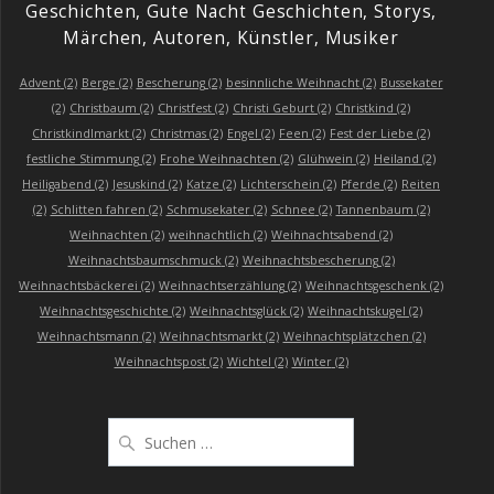
Geschichten, Gute Nacht Geschichten, Storys,
Märchen, Autoren, Künstler, Musiker
Advent
(2)
Berge
(2)
Bescherung
(2)
besinnliche Weihnacht
(2)
Bussekater
(2)
Christbaum
(2)
Christfest
(2)
Christi Geburt
(2)
Christkind
(2)
Christkindlmarkt
(2)
Christmas
(2)
Engel
(2)
Feen
(2)
Fest der Liebe
(2)
festliche Stimmung
(2)
Frohe Weihnachten
(2)
Glühwein
(2)
Heiland
(2)
Heiligabend
(2)
Jesuskind
(2)
Katze
(2)
Lichterschein
(2)
Pferde
(2)
Reiten
(2)
Schlitten fahren
(2)
Schmusekater
(2)
Schnee
(2)
Tannenbaum
(2)
Weihnachten
(2)
weihnachtlich
(2)
Weihnachtsabend
(2)
Weihnachtsbaumschmuck
(2)
Weihnachtsbescherung
(2)
Weihnachtsbäckerei
(2)
Weihnachtserzählung
(2)
Weihnachtsgeschenk
(2)
Weihnachtsgeschichte
(2)
Weihnachtsglück
(2)
Weihnachtskugel
(2)
Weihnachtsmann
(2)
Weihnachtsmarkt
(2)
Weihnachtsplätzchen
(2)
Weihnachtspost
(2)
Wichtel
(2)
Winter
(2)
Suchen
nach: