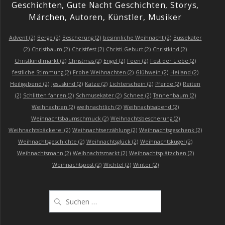
Geschichten, Gute Nacht Geschichten, Storys,
Märchen, Autoren, Künstler, Musiker
Advent
(2)
Berge
(2)
Bescherung
(2)
besinnliche Weihnacht
(2)
Bussekater
(2)
Christbaum
(2)
Christfest
(2)
Christi Geburt
(2)
Christkind
(2)
Christkindlmarkt
(2)
Christmas
(2)
Engel
(2)
Feen
(2)
Fest der Liebe
(2)
festliche Stimmung
(2)
Frohe Weihnachten
(2)
Glühwein
(2)
Heiland
(2)
Heiligabend
(2)
Jesuskind
(2)
Katze
(2)
Lichterschein
(2)
Pferde
(2)
Reiten
(2)
Schlitten fahren
(2)
Schmusekater
(2)
Schnee
(2)
Tannenbaum
(2)
Weihnachten
(2)
weihnachtlich
(2)
Weihnachtsabend
(2)
Weihnachtsbaumschmuck
(2)
Weihnachtsbescherung
(2)
Weihnachtsbäckerei
(2)
Weihnachtserzählung
(2)
Weihnachtsgeschenk
(2)
Weihnachtsgeschichte
(2)
Weihnachtsglück
(2)
Weihnachtskugel
(2)
Weihnachtsmann
(2)
Weihnachtsmarkt
(2)
Weihnachtsplätzchen
(2)
Weihnachtspost
(2)
Wichtel
(2)
Winter
(2)
Suchen
nach: