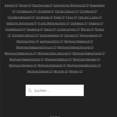
Advent
(2)
Berge
(2)
Bescherung
(2)
besinnliche Weihnacht
(2)
Bussekater
(2)
Christbaum
(2)
Christfest
(2)
Christi Geburt
(2)
Christkind
(2)
Christkindlmarkt
(2)
Christmas
(2)
Engel
(2)
Feen
(2)
Fest der Liebe
(2)
festliche Stimmung
(2)
Frohe Weihnachten
(2)
Glühwein
(2)
Heiland
(2)
Heiligabend
(2)
Jesuskind
(2)
Katze
(2)
Lichterschein
(2)
Pferde
(2)
Reiten
(2)
Schlitten fahren
(2)
Schmusekater
(2)
Schnee
(2)
Tannenbaum
(2)
Weihnachten
(2)
weihnachtlich
(2)
Weihnachtsabend
(2)
Weihnachtsbaumschmuck
(2)
Weihnachtsbescherung
(2)
Weihnachtsbäckerei
(2)
Weihnachtserzählung
(2)
Weihnachtsgeschenk
(2)
Weihnachtsgeschichte
(2)
Weihnachtsglück
(2)
Weihnachtskugel
(2)
Weihnachtsmann
(2)
Weihnachtsmarkt
(2)
Weihnachtsplätzchen
(2)
Weihnachtspost
(2)
Wichtel
(2)
Winter
(2)
Suchen
nach: