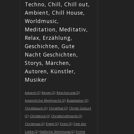
Techno, Chill, Chill out,
Ambient, Chill House,
Worldmusic,
Meditation, Meditativ,
Relax, Erzählung,
Geschichten, Gute
Nacht Geschichten,
Storys, Märchen,
Autoren, Künstler,
Musiker
Advent
(2)
Berge
(2)
Bescherung
(2)
besinnliche Weihnacht
(2)
Bussekater
(2)
Christbaum
(2)
Christfest
(2)
Christi Geburt
(2)
Christkind
(2)
Christkindlmarkt
(2)
Christmas
(2)
Engel
(2)
Feen
(2)
Fest der
Liebe
(2)
festliche Stimmung
(2)
Frohe