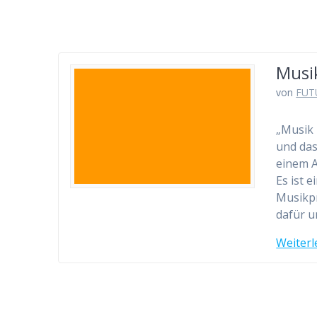
Musi
von
FUT
„Musik 
und das
einem A
Es ist 
Musikpr
dafür 
Weiterl