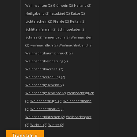
Weihnachten
(2)
Glühwein
(2)
Heiland
(2)
Heiligabend
(2)
Jesuskind
(2)
Katze
(2)
Lichterschein
(2)
Pferde
(2)
Reiten
(2)
Schlitten fahren
(2)
Schmusekater
(2)
Schnee
(2)
Tannenbaum
(2)
Weihnachten
(2)
weihnachtlich
(2)
Weihnachtsabend
(2)
Weihnachtsbaumschmuck
(2)
Weihnachtsbescherung
(2)
Weihnachtsbäckerei
(2)
Weihnachtserzählung
(2)
Weihnachtsgeschenk
(2)
Weihnachtsgeschichte
(2)
Weihnachtsglück
(2)
Weihnachtskugel
(2)
Weihnachtsmann
(2)
Weihnachtsmarkt
(2)
Weihnachtsplätzchen
(2)
Weihnachtspost
(2)
Wichtel
(2)
Winter
(2)
Translate »