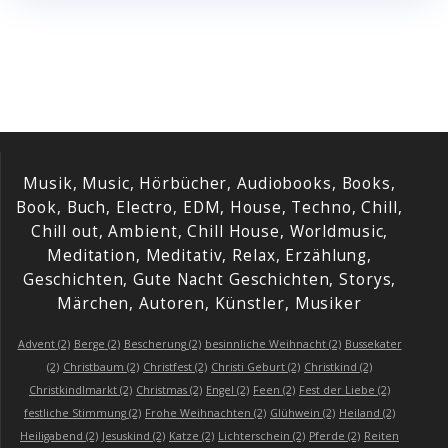
Musik, Music, Hörbücher, Audiobooks, Books,
Book, Buch, Electro, EDM, House, Techno, Chill,
Chill out, Ambient, Chill House, Worldmusic,
Meditation, Meditativ, Relax, Erzählung,
Geschichten, Gute Nacht Geschichten, Storys,
Märchen, Autoren, Künstler, Musiker
Advent
(2)
Berge
(2)
Bescherung
(2)
besinnliche Weihnacht
(2)
Bussekater
(2)
Christbaum
(2)
Christfest
(2)
Christi Geburt
(2)
Christkind
(2)
Christkindlmarkt
(2)
Christmas
(2)
Engel
(2)
Feen
(2)
Fest der Liebe
(2)
festliche Stimmung
(2)
Frohe Weihnachten
(2)
Glühwein
(2)
Heiland
(2)
Heiligabend
(2)
Jesuskind
(2)
Katze
(2)
Lichterschein
(2)
Pferde
(2)
Reiten