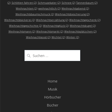
(2)
Schlitten fahren
(2)
Schmusekater
(2)
Schnee
(2)
Tannenbaum
(2)
Weihnachten
(2)
weihnachtlich
(2)
Weihnachtsabend
(2)
Weihnachtsbaumschmuck
(2)
Weihnachtsbescherung
(2)
Weihnachtsbäckerei
(2)
Weihnachtserzählung
(2)
Weihnachtsgeschenk
(2)
Weihnachtsgeschichte
(2)
Weihnachtsglück
(2)
Weihnachtskugel
(2)
Weihnachtsmann
(2)
Weihnachtsmarkt
(2)
Weihnachtsplätzchen
(2)
Weihnachtspost
(2)
Wichtel
(2)
Winter
(2)
Suchen
nach:
Home
Musik
Hörbücher
Bücher