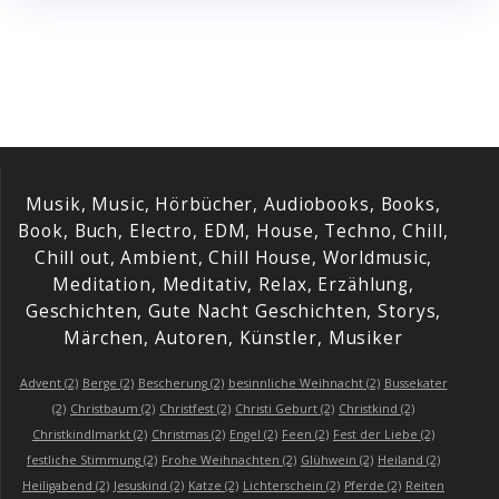
Musik, Music, Hörbücher, Audiobooks, Books,
Book, Buch, Electro, EDM, House, Techno, Chill,
Chill out, Ambient, Chill House, Worldmusic,
Meditation, Meditativ, Relax, Erzählung,
Geschichten, Gute Nacht Geschichten, Storys,
Märchen, Autoren, Künstler, Musiker
Advent
(2)
Berge
(2)
Bescherung
(2)
besinnliche Weihnacht
(2)
Bussekater
(2)
Christbaum
(2)
Christfest
(2)
Christi Geburt
(2)
Christkind
(2)
Christkindlmarkt
(2)
Christmas
(2)
Engel
(2)
Feen
(2)
Fest der Liebe
(2)
festliche Stimmung
(2)
Frohe Weihnachten
(2)
Glühwein
(2)
Heiland
(2)
Heiligabend
(2)
Jesuskind
(2)
Katze
(2)
Lichterschein
(2)
Pferde
(2)
Reiten