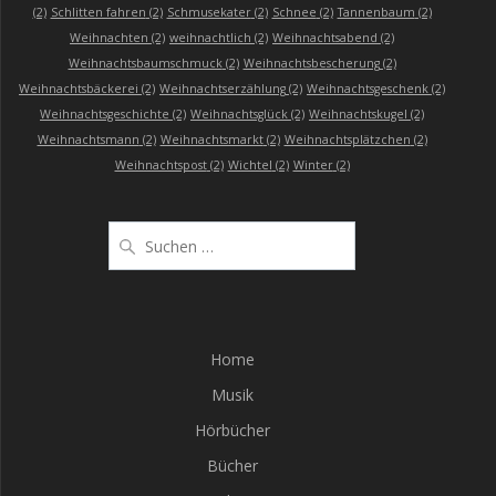
(2)
Schlitten fahren
(2)
Schmusekater
(2)
Schnee
(2)
Tannenbaum
(2)
Weihnachten
(2)
weihnachtlich
(2)
Weihnachtsabend
(2)
Weihnachtsbaumschmuck
(2)
Weihnachtsbescherung
(2)
Weihnachtsbäckerei
(2)
Weihnachtserzählung
(2)
Weihnachtsgeschenk
(2)
Weihnachtsgeschichte
(2)
Weihnachtsglück
(2)
Weihnachtskugel
(2)
Weihnachtsmann
(2)
Weihnachtsmarkt
(2)
Weihnachtsplätzchen
(2)
Weihnachtspost
(2)
Wichtel
(2)
Winter
(2)
Suchen
nach:
Home
Musik
Hörbücher
Bücher