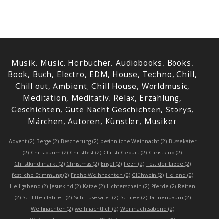
Musik, Music, Hörbücher, Audiobooks, Books,
Book, Buch, Electro, EDM, House, Techno, Chill,
Chill out, Ambient, Chill House, Worldmusic,
Meditation, Meditativ, Relax, Erzählung,
Geschichten, Gute Nacht Geschichten, Storys,
Märchen, Autoren, Künstler, Musiker
Advent
(2)
Berge
(2)
Bescherung
(2)
besinnliche Weihnacht
(2)
Bussekater
(2)
Christbaum
(2)
Christfest
(2)
Christi Geburt
(2)
Christkind
(2)
Christkindlmarkt
(2)
Christmas
(2)
Engel
(2)
Feen
(2)
Fest der Liebe
(2)
festliche Stimmung
(2)
Frohe Weihnachten
(2)
Glühwein
(2)
Heiland
(2)
Heiligabend
(2)
Jesuskind
(2)
Katze
(2)
Lichterschein
(2)
Pferde
(2)
Reiten
(2)
Schlitten fahren
(2)
Schmusekater
(2)
Schnee
(2)
Tannenbaum
(2)
Weihnachten
(2)
weihnachtlich
(2)
Weihnachtsabend
(2)