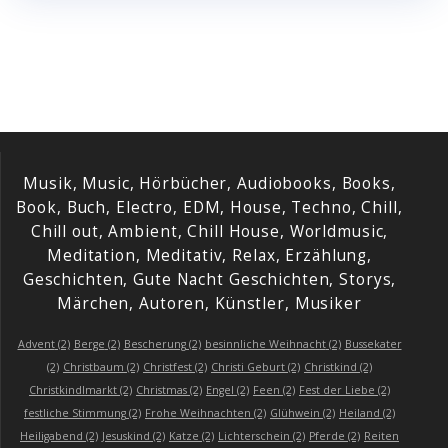
Musik, Music, Hörbücher, Audiobooks, Books,
Book, Buch, Electro, EDM, House, Techno, Chill,
Chill out, Ambient, Chill House, Worldmusic,
Meditation, Meditativ, Relax, Erzählung,
Geschichten, Gute Nacht Geschichten, Storys,
Märchen, Autoren, Künstler, Musiker
Advent
(2)
Berge
(2)
Bescherung
(2)
besinnliche Weihnacht
(2)
Bussekater
(2)
Christbaum
(2)
Christfest
(2)
Christi Geburt
(2)
Christkind
(2)
Christkindlmarkt
(2)
Christmas
(2)
Engel
(2)
Feen
(2)
Fest der Liebe
(2)
festliche Stimmung
(2)
Frohe Weihnachten
(2)
Glühwein
(2)
Heiland
(2)
Heiligabend
(2)
Jesuskind
(2)
Katze
(2)
Lichterschein
(2)
Pferde
(2)
Reiten