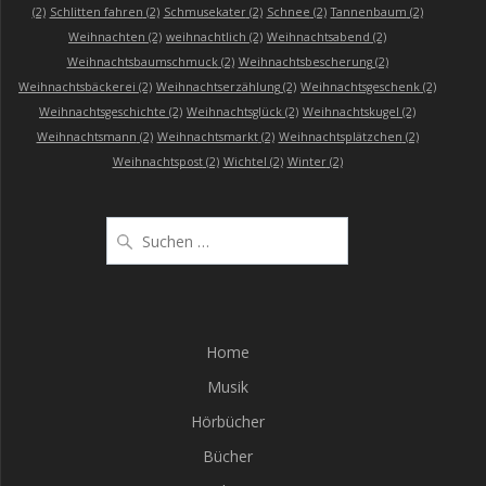
(2)
Schlitten fahren
(2)
Schmusekater
(2)
Schnee
(2)
Tannenbaum
(2)
Weihnachten
(2)
weihnachtlich
(2)
Weihnachtsabend
(2)
Weihnachtsbaumschmuck
(2)
Weihnachtsbescherung
(2)
Weihnachtsbäckerei
(2)
Weihnachtserzählung
(2)
Weihnachtsgeschenk
(2)
Weihnachtsgeschichte
(2)
Weihnachtsglück
(2)
Weihnachtskugel
(2)
Weihnachtsmann
(2)
Weihnachtsmarkt
(2)
Weihnachtsplätzchen
(2)
Weihnachtspost
(2)
Wichtel
(2)
Winter
(2)
Suchen
nach:
Home
Musik
Hörbücher
Bücher